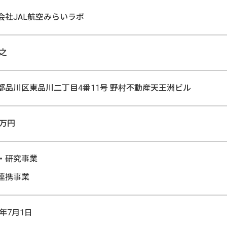
会社JAL航空みらいラボ
頼之
都品川区東品川二丁目4番11号
野村不動産天王洲ビル
0万円
・研究事業
連携事業
4年7月1日